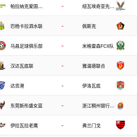
-
帕拉纳克爱国者
纽瓦埃奇亚先锋
队
队
-
巴杨卡拉泗水联
佩斯克
-
马昌足球俱乐部
米格雷森FCII队
-
汉达瓦底联
雅温德联合
-
达贡港
伊洛瓦底
-
东莞新彤盛女篮
浙江稠州银行女
篮
-
伊拉瓦拉老鹰
弗兰门戈