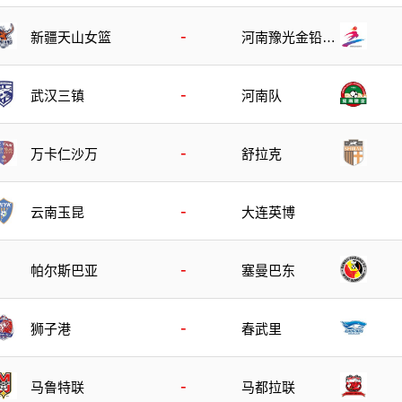
-
新疆天山女篮
河南豫光金铅女
篮
-
武汉三镇
河南队
-
万卡仁沙万
舒拉克
-
云南玉昆
大连英博
-
帕尔斯巴亚
塞曼巴东
-
狮子港
春武里
-
马鲁特联
马都拉联