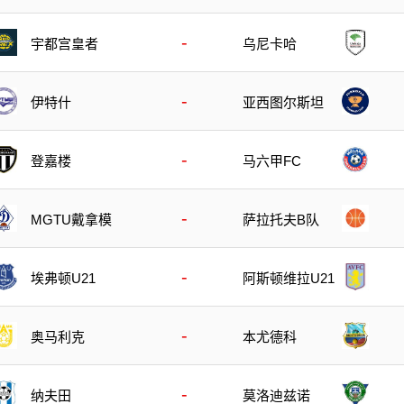
-
宇都宫皇者
乌尼卡哈
-
伊特什
亚西图尔斯坦
-
登嘉楼
马六甲FC
-
MGTU戴拿模
萨拉托夫B队
-
埃弗顿U21
阿斯顿维拉U21
-
奥马利克
本尤德科
-
纳夫田
莫洛迪兹诺