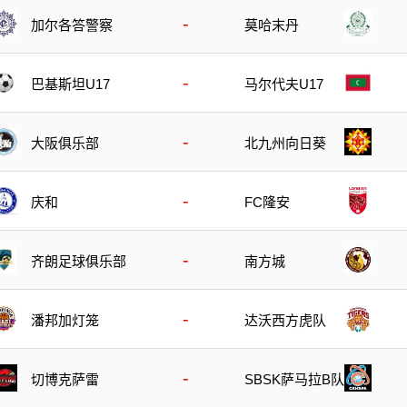
-
加尔各答警察
莫哈末丹
-
巴基斯坦U17
马尔代夫U17
-
大阪俱乐部
北九州向日葵
-
庆和
FC隆安
-
齐朗足球俱乐部
南方城
-
潘邦加灯笼
达沃西方虎队
-
切博克萨雷
SBSK萨马拉B队