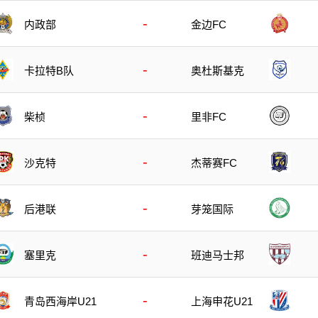
-
内政部
金边FC
-
卡拉特B队
奥杜斯基克
-
柴桢
里非FC
-
沙克特
杰蒂赛FC
-
后港联
芽笼国际
-
塞里克
班迪马士邦
-
青岛西海岸U21
上海申花U21