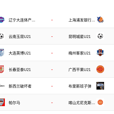
-
辽宁大连体产女
上海浦发银行女
篮
篮
-
云南玉昆U21
昆明城星U21
-
大连英博U21
梅州客家U21
-
长春亚泰U21
广西平果U21
-
新西兰破坏者
布里斯班子弹
-
帕尔马
喀山尤尼克斯B
队