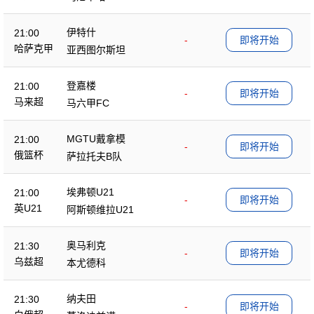
伊特什
21:00
-
即将开始
哈萨克甲
亚西图尔斯坦
登嘉楼
21:00
-
即将开始
马来超
马六甲FC
MGTU戴拿模
21:00
-
即将开始
俄篮杯
萨拉托夫B队
埃弗顿U21
21:00
-
即将开始
英U21
阿斯顿维拉U21
奥马利克
21:30
-
即将开始
乌兹超
本尤德科
纳夫田
21:30
-
即将开始