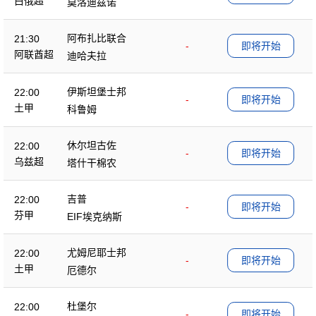
白俄超
莫洛迪兹诺
阿布扎比联合
21:30
-
即将开始
阿联酋超
迪哈夫拉
伊斯坦堡士邦
22:00
-
即将开始
土甲
科鲁姆
休尔坦古佐
22:00
-
即将开始
乌兹超
塔什干棉农
吉普
22:00
-
即将开始
芬甲
EIF埃克纳斯
尤姆尼耶士邦
22:00
-
即将开始
土甲
厄德尔
杜堡尔
22:00
-
即将开始