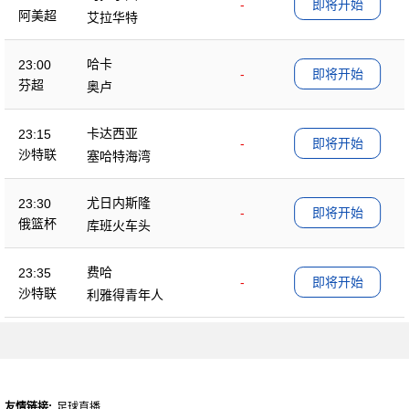
-
即将开始
阿美超
艾拉华特
哈卡
23:00
-
即将开始
芬超
奥卢
卡达西亚
23:15
-
即将开始
沙特联
塞哈特海湾
尤日内斯隆
23:30
-
即将开始
俄篮杯
库班火车头
费哈
23:35
-
即将开始
沙特联
利雅得青年人
友情链接:
足球直播