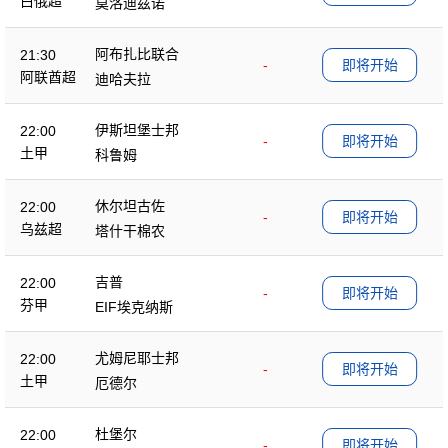
白俄超
莫洛迪兹诺
阿布扎比联合
21:30
-
即将开始
阿联酋超
迪哈夫拉
伊斯坦堡士邦
22:00
-
即将开始
土甲
科鲁姆
休尔坦古佐
22:00
-
即将开始
乌兹超
塔什干棉农
吉普
22:00
-
即将开始
芬甲
EIF埃克纳斯
尤姆尼耶士邦
22:00
-
即将开始
土甲
厄德尔
杜堡尔
22:00
-
即将开始