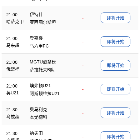
伊特什
21:00
-
即将开始
哈萨克甲
亚西图尔斯坦
登嘉楼
21:00
-
即将开始
马来超
马六甲FC
MGTU戴拿模
21:00
-
即将开始
俄篮杯
萨拉托夫B队
埃弗顿U21
21:00
-
即将开始
英U21
阿斯顿维拉U21
奥马利克
21:30
-
即将开始
乌兹超
本尤德科
纳夫田
21:30
-
即将开始