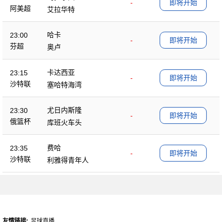
-
即将开始
阿美超
艾拉华特
哈卡
23:00
-
即将开始
芬超
奥卢
卡达西亚
23:15
-
即将开始
沙特联
塞哈特海湾
尤日内斯隆
23:30
-
即将开始
俄篮杯
库班火车头
费哈
23:35
-
即将开始
沙特联
利雅得青年人
友情链接:
足球直播