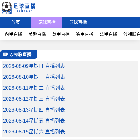
首页
足球直播
篮球直播
西甲直播
英超直播
意甲直播
德甲直播
法甲直播
沙特联
沙特联直播
2026-08-09星期日 直播列表
2026-08-10星期一 直播列表
2026-08-11星期二 直播列表
2026-08-12星期三 直播列表
2026-08-13星期四 直播列表
2026-08-14星期五 直播列表
2026-08-15星期六 直播列表