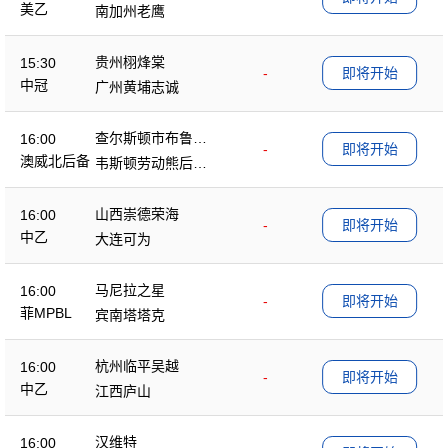
美乙
南加州老鹰
贵州栩烽棠
15:30
-
即将开始
中冠
广州黄埔志诚
查尔斯顿市布鲁斯
16:00
-
即将开始
后备队
澳威北后备
韦斯顿劳动熊后备
队
山西崇德荣海
16:00
-
即将开始
中乙
大连可为
马尼拉之星
16:00
-
即将开始
菲MPBL
宾南塔塔克
杭州临平吴越
16:00
-
即将开始
中乙
江西庐山
汉维特
16:00