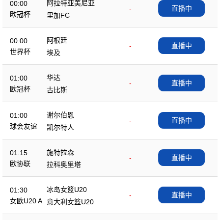
阿拉特亚美尼亚
00:00
-
直播中
欧冠杯
里加FC
阿根廷
00:00
-
直播中
世界杯
埃及
华达
01:00
-
直播中
欧冠杯
古比斯
谢尔伯恩
01:00
-
直播中
球会友谊
凯尔特人
施特拉森
01:15
-
直播中
欧协联
拉科奥里塔
冰岛女篮U20
01:30
-
直播中
女欧U20 A
意大利女篮U20