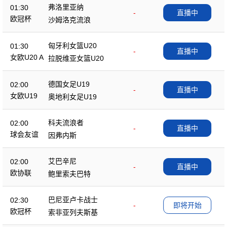
弗洛里亚纳
01:30
-
直播中
欧冠杯
沙姆洛克流浪
匈牙利女篮U20
01:30
-
直播中
女欧U20 A
拉脱维亚女篮U20
德国女足U19
02:00
-
直播中
女欧U19
奥地利女足U19
科夫流浪者
02:00
-
直播中
球会友谊
因弗内斯
艾巴辛尼
02:00
-
直播中
欧协联
鲍里索夫巴特
巴尼亚卢卡战士
02:30
-
即将开始
欧冠杯
索非亚列夫斯基