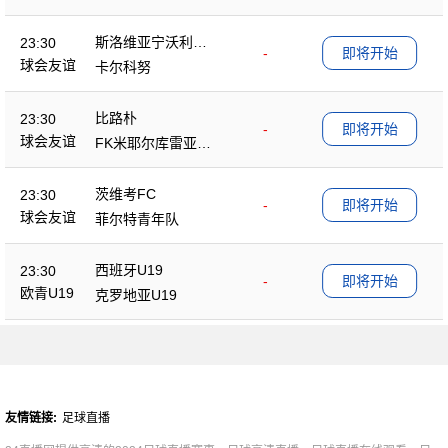
斯洛维亚宁沃利博
23:30
-
即将开始
茨
球会友谊
卡尔科努
比路朴
23:30
-
即将开始
球会友谊
FK米耶尔库雷亚丘
克
茨维考FC
23:30
-
即将开始
球会友谊
菲尔特青年队
西班牙U19
23:30
-
即将开始
欧青U19
克罗地亚U19
友情链接:
足球直播