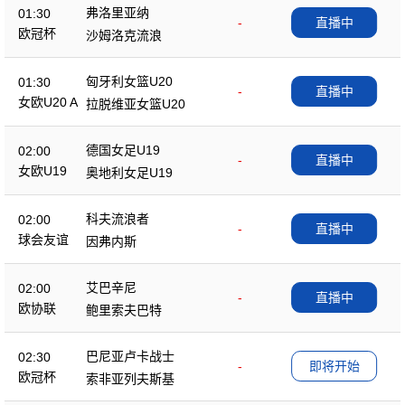
弗洛里亚纳
01:30
-
直播中
欧冠杯
沙姆洛克流浪
匈牙利女篮U20
01:30
-
直播中
女欧U20 A
拉脱维亚女篮U20
德国女足U19
02:00
-
直播中
女欧U19
奥地利女足U19
科夫流浪者
02:00
-
直播中
球会友谊
因弗内斯
艾巴辛尼
02:00
-
直播中
欧协联
鲍里索夫巴特
巴尼亚卢卡战士
02:30
-
即将开始
欧冠杯
索非亚列夫斯基