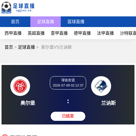
首页
足球直播
篮球直播
西甲直播
英超直播
意甲直播
德甲直播
法甲直播
沙特联
首页
>
足球直播
>
奥尔堡VS兰讷斯
球会友谊
2026-07-08 02:12:37
:
奥尔堡
兰讷