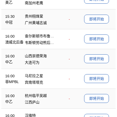
美乙
南加州老鹰
贵州栩烽棠
15:30
-
即将开始
中冠
广州黄埔志诚
查尔斯顿市布鲁斯
16:00
-
即将开始
后备队
澳威北后备
韦斯顿劳动熊后备
队
山西崇德荣海
16:00
-
即将开始
中乙
大连可为
马尼拉之星
16:00
-
即将开始
菲MPBL
宾南塔塔克
杭州临平吴越
16:00
-
即将开始
中乙
江西庐山
汉维特
16:00