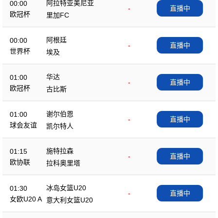
阿拉特亚美尼亚
00:00
-
直播中
欧冠杯
里加FC
阿根廷
00:00
-
直播中
世界杯
埃及
华达
01:00
-
直播中
欧冠杯
古比斯
谢尔伯恩
01:00
-
直播中
球会友谊
凯尔特人
施特拉森
01:15
-
直播中
欧协联
拉科奥里塔
冰岛女篮U20
01:30
-
直播中
女欧U20 A
意大利女篮U20