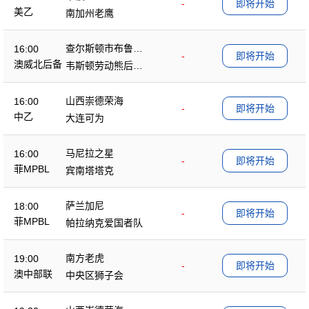
-
即将开始
美乙
南加州老鹰
查尔斯顿市布鲁斯
16:00
-
即将开始
后备队
澳威北后备
韦斯顿劳动熊后备
队
山西崇德荣海
16:00
-
即将开始
中乙
大连可为
马尼拉之星
16:00
-
即将开始
菲MPBL
宾南塔塔克
萨兰加尼
18:00
-
即将开始
菲MPBL
帕拉纳克爱国者队
南方老虎
19:00
-
即将开始
澳中部联
中央区狮子会