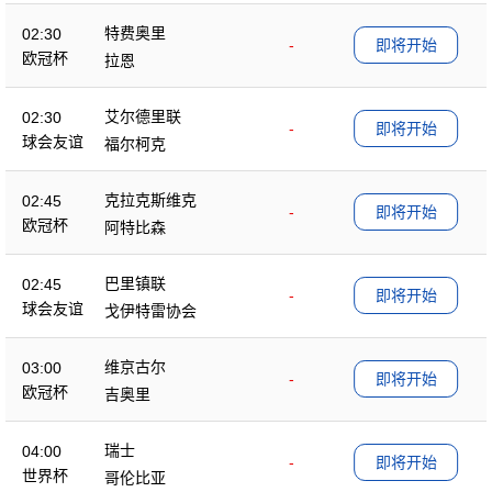
特费奥里
02:30
-
即将开始
欧冠杯
拉恩
艾尔德里联
02:30
-
即将开始
球会友谊
福尔柯克
克拉克斯维克
02:45
-
即将开始
欧冠杯
阿特比森
巴里镇联
02:45
-
即将开始
球会友谊
戈伊特雷协会
维京古尔
03:00
-
即将开始
欧冠杯
吉奥里
瑞士
04:00
-
即将开始
世界杯
哥伦比亚