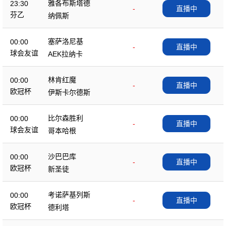
雅各布斯塔德
23:30
-
直播中
芬乙
纳佩斯
塞萨洛尼基
00:00
-
直播中
球会友谊
AEK拉纳卡
林肯红魔
00:00
-
直播中
欧冠杯
伊斯卡尔德斯
比尔森胜利
00:00
-
直播中
球会友谊
哥本哈根
沙巴巴库
00:00
-
直播中
欧冠杯
新圣徒
考诺萨基列斯
00:00
-
直播中
欧冠杯
德利塔