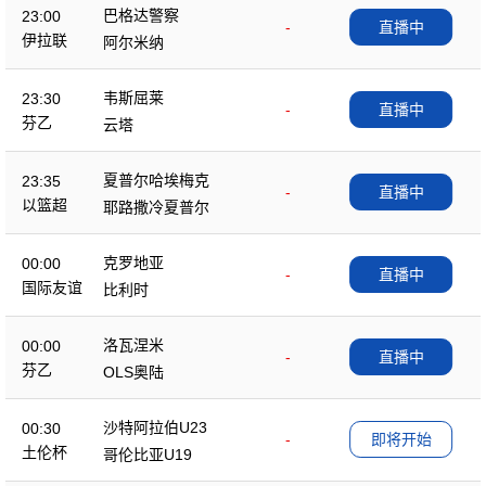
巴格达警察
23:00
-
直播中
伊拉联
阿尔米纳
韦斯屈莱
23:30
-
直播中
芬乙
云塔
夏普尔哈埃梅克
23:35
-
直播中
以篮超
耶路撒冷夏普尔
克罗地亚
00:00
-
直播中
国际友谊
比利时
洛瓦涅米
00:00
-
直播中
芬乙
OLS奥陆
沙特阿拉伯U23
00:30
-
即将开始
土伦杯
哥伦比亚U19