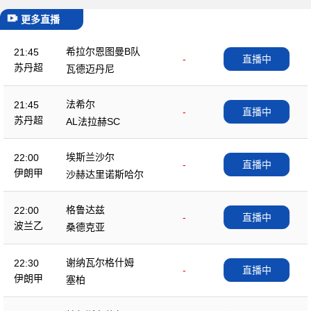
更多直播
希拉尔恩图曼B队
21:45
-
直播中
苏丹超
瓦德迈丹尼
法希尔
21:45
-
直播中
苏丹超
AL法拉赫SC
埃斯兰沙尔
22:00
-
直播中
伊朗甲
沙赫达里诺斯哈尔
格鲁达兹
22:00
-
直播中
波兰乙
桑德克亚
谢纳瓦尔格什姆
22:30
-
直播中
伊朗甲
塞柏