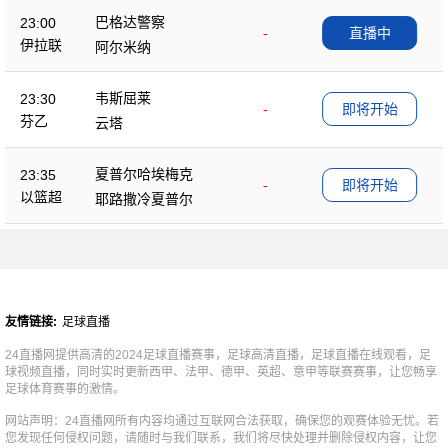
巴格达警察
23:00
-
直播中
伊拉联
阿尔米纳
韦斯屈莱
23:30
-
即将开始
芬乙
云塔
夏普尔哈埃梅克
23:35
-
即将开始
以篮超
耶路撒冷夏普尔
友情链接:
足球直播
24直播网提供高清的2024足球直播赛事，足球高清直播，足球直播在线观看，足
球视频直播，同时实时更新西甲、法甲、德甲、英超、意甲等联赛赛事，让您畅享
足球体育赛事的激情。
网站声明：24直播网所有内容均通过互联网合法获取，确保您的观赛体验无忧。若
您发现任何侵权问题，请随时与我们联系，我们将尽快处理并删除侵权内容，让您