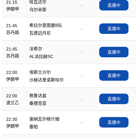
哈瓦达尔
21:15
-
直播中
伊朗甲
乌尔米耶
希拉尔恩图曼B队
21:45
-
直播中
苏丹超
瓦德迈丹尼
法希尔
21:45
-
直播中
苏丹超
AL法拉赫SC
埃斯兰沙尔
22:00
-
直播中
伊朗甲
沙赫达里诺斯哈尔
格鲁达兹
22:00
-
直播中
波兰乙
桑德克亚
谢纳瓦尔格什姆
22:30
-
直播中
伊朗甲
塞柏