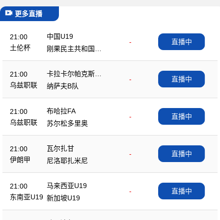
更多直播
中国U19
21:00
-
直播中
土伦杯
刚果民主共和国U2
3
卡拉卡尔帕克斯坦F
21:00
-
直播中
A
乌兹职联
纳萨夫B队
布哈拉FA
21:00
-
直播中
乌兹职联
苏尔松多里奥
瓦尔扎甘
21:00
-
直播中
伊朗甲
尼洛耶扎米尼
马来西亚U19
21:00
-
直播中
东南亚U19
新加坡U19