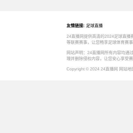
友情链接:
足球直播
24直播网提供高清的2024足球
等联赛赛事，让您畅享足球体育赛事
网站声明：24直播网所有内容均通
理并删除侵权内容，让您安心享受赛
Copyright © 2024 24直播网
网站地