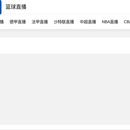
篮球直播
播
德甲直播
法甲直播
沙特联直播
中超直播
NBA直播
C