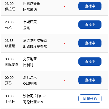
巴格达警察
23:00
-
直播中
伊拉联
阿尔米纳
韦斯屈莱
23:30
-
直播中
芬乙
云塔
夏普尔哈埃梅克
23:35
-
直播中
以篮超
耶路撒冷夏普尔
克罗地亚
00:00
-
直播中
国际友谊
比利时
洛瓦涅米
00:00
-
直播中
芬乙
OLS奥陆
沙特阿拉伯U23
00:30
-
即将开始
土伦杯
哥伦比亚U19