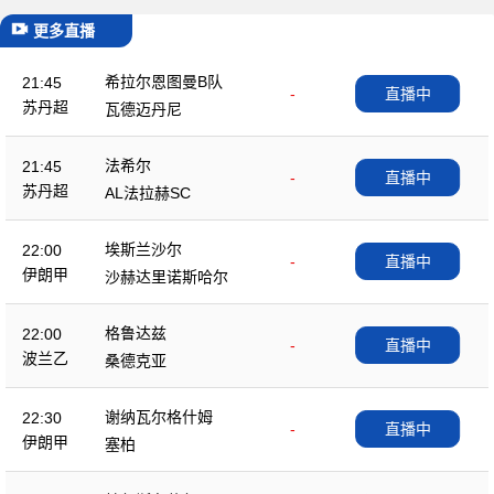
更多直播
希拉尔恩图曼B队
21:45
-
直播中
苏丹超
瓦德迈丹尼
法希尔
21:45
-
直播中
苏丹超
AL法拉赫SC
埃斯兰沙尔
22:00
-
直播中
伊朗甲
沙赫达里诺斯哈尔
格鲁达兹
22:00
-
直播中
波兰乙
桑德克亚
谢纳瓦尔格什姆
22:30
-
直播中
伊朗甲
塞柏