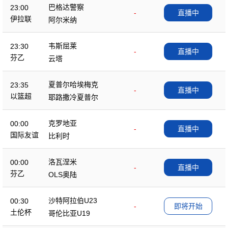
巴格达警察
23:00
-
直播中
伊拉联
阿尔米纳
韦斯屈莱
23:30
-
直播中
芬乙
云塔
夏普尔哈埃梅克
23:35
-
直播中
以篮超
耶路撒冷夏普尔
克罗地亚
00:00
-
直播中
国际友谊
比利时
洛瓦涅米
00:00
-
直播中
芬乙
OLS奥陆
沙特阿拉伯U23
00:30
-
即将开始
土伦杯
哥伦比亚U19