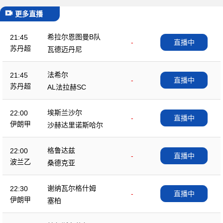
更多直播
希拉尔恩图曼B队
21:45
-
直播中
苏丹超
瓦德迈丹尼
法希尔
21:45
-
直播中
苏丹超
AL法拉赫SC
埃斯兰沙尔
22:00
-
直播中
伊朗甲
沙赫达里诺斯哈尔
格鲁达兹
22:00
-
直播中
波兰乙
桑德克亚
谢纳瓦尔格什姆
22:30
-
直播中
伊朗甲
塞柏