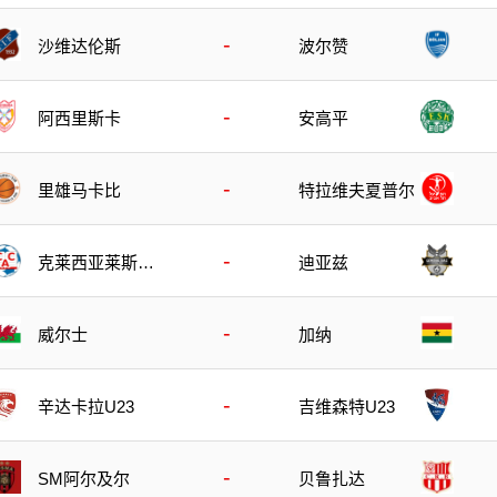
-
沙维达伦斯
波尔赞
-
阿西里斯卡
安高平
-
里雄马卡比
特拉维夫夏普尔
-
克莱西亚莱斯竞
迪亚兹
技
-
威尔士
加纳
-
辛达卡拉U23
吉维森特U23
-
SM阿尔及尔
贝鲁扎达