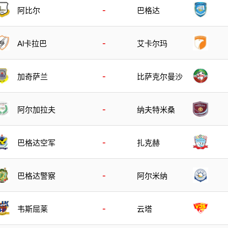
-
阿比尔
巴格达
-
Al卡拉巴
艾卡尔玛
-
加奇萨兰
比萨克尔曼沙
-
阿尔加拉夫
纳夫特米桑
-
巴格达空军
扎克赫
-
巴格达警察
阿尔米纳
-
韦斯屈莱
云塔