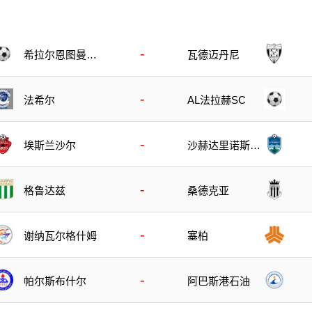
-
希拉尔恩图曼B
瓦德迈丹尼
队
-
法希尔
AL法拉赫SC
-
埃斯兰沙尔
沙赫达里诺斯哈
尔
-
格鲁达兹
桑德克亚
-
谢纳瓦尔格什姆
塞柏
-
帕尔斯布什尔
阿巴斯港石油