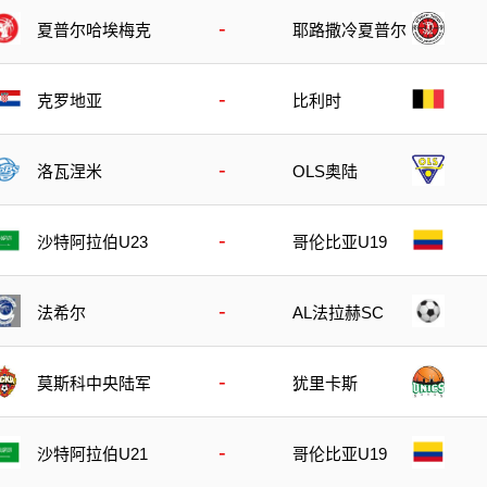
-
夏普尔哈埃梅克
耶路撒冷夏普尔
-
克罗地亚
比利时
-
洛瓦涅米
OLS奥陆
-
沙特阿拉伯U23
哥伦比亚U19
-
法希尔
AL法拉赫SC
-
莫斯科中央陆军
犹里卡斯
-
沙特阿拉伯U21
哥伦比亚U19