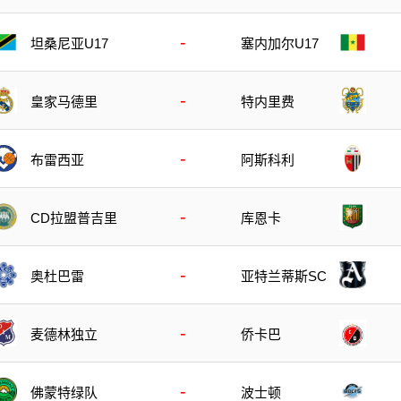
-
坦桑尼亚U17
塞内加尔U17
-
皇家马德里
特内里费
-
布雷西亚
阿斯科利
-
CD拉盟普吉里
库恩卡
-
奥杜巴雷
亚特兰蒂斯SC
-
麦德林独立
侨卡巴
-
佛蒙特绿队
波士顿