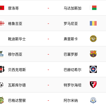
-
摩洛哥
马达加斯加
-
格鲁吉亚
罗马尼亚
-
靴迪斯华士
弗里斯卡
-
穆尔西亚
巴塞罗那
-
贝西克塔斯
巴赫切希尔
-
瓦斯库尔德
特罗尔海坦
-
巴格达警察
阿尔米纳