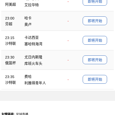
-
即将开始
阿美超
艾拉华特
哈卡
23:00
-
即将开始
芬超
奥卢
卡达西亚
23:15
-
即将开始
沙特联
塞哈特海湾
尤日内斯隆
23:30
-
即将开始
俄篮杯
库班火车头
费哈
23:35
-
即将开始
沙特联
利雅得青年人
友情链接:
足球直播