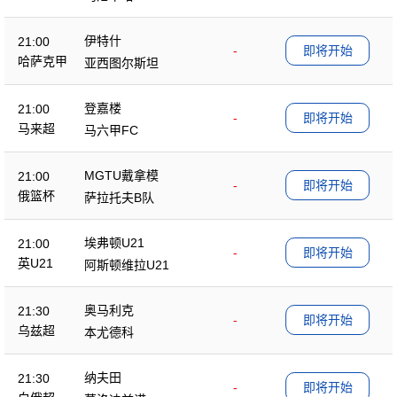
伊特什
21:00
-
即将开始
哈萨克甲
亚西图尔斯坦
登嘉楼
21:00
-
即将开始
马来超
马六甲FC
MGTU戴拿模
21:00
-
即将开始
俄篮杯
萨拉托夫B队
埃弗顿U21
21:00
-
即将开始
英U21
阿斯顿维拉U21
奥马利克
21:30
-
即将开始
乌兹超
本尤德科
纳夫田
21:30
-
即将开始