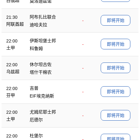
白俄超
莫洛迪兹诺
阿布扎比联合
21:30
-
即将开始
阿联酋超
迪哈夫拉
伊斯坦堡士邦
22:00
-
即将开始
土甲
科鲁姆
休尔坦古佐
22:00
-
即将开始
乌兹超
塔什干棉农
吉普
22:00
-
即将开始
芬甲
EIF埃克纳斯
尤姆尼耶士邦
22:00
-
即将开始
土甲
厄德尔
杜堡尔
22:00
-
即将开始