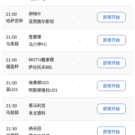
伊特什
21:00
-
即将开始
哈萨克甲
亚西图尔斯坦
登嘉楼
21:00
-
即将开始
马来超
马六甲FC
MGTU戴拿模
21:00
-
即将开始
俄篮杯
萨拉托夫B队
埃弗顿U21
21:00
-
即将开始
英U21
阿斯顿维拉U21
奥马利克
21:30
-
即将开始
乌兹超
本尤德科
纳夫田
21:30
-
即将开始