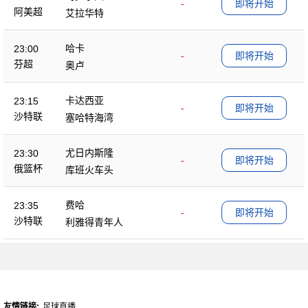
-
即将开始
阿美超
艾拉华特
哈卡
23:00
-
即将开始
芬超
奥卢
卡达西亚
23:15
-
即将开始
沙特联
塞哈特海湾
尤日内斯隆
23:30
-
即将开始
俄篮杯
库班火车头
费哈
23:35
-
即将开始
沙特联
利雅得青年人
友情链接:
足球直播