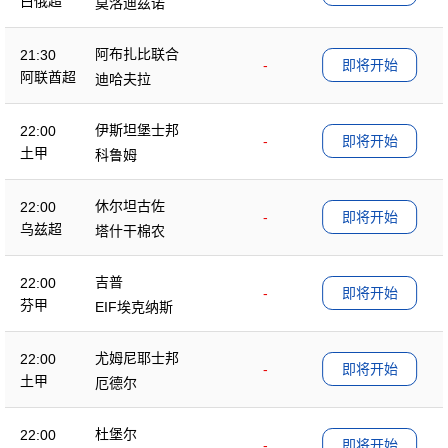
白俄超
莫洛迪兹诺
阿布扎比联合
21:30
-
即将开始
阿联酋超
迪哈夫拉
伊斯坦堡士邦
22:00
-
即将开始
土甲
科鲁姆
休尔坦古佐
22:00
-
即将开始
乌兹超
塔什干棉农
吉普
22:00
-
即将开始
芬甲
EIF埃克纳斯
尤姆尼耶士邦
22:00
-
即将开始
土甲
厄德尔
杜堡尔
22:00
-
即将开始