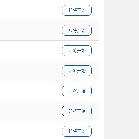
即将开始
即将开始
即将开始
即将开始
即将开始
即将开始
即将开始