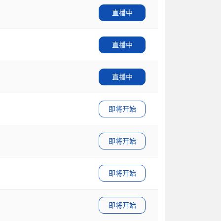
直播中
直播中
直播中
即将开始
即将开始
即将开始
即将开始