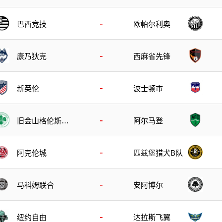
-
巴西竞技
欧帕尔利奥
-
康乃狄克
西麻省先锋
-
波士顿市
新英伦
-
旧金山格伦斯S
阿尔马登
C
-
阿克伦城
匹兹堡猎犬B队
-
马科姆联合
安阿博尔
-
纽约自由
达拉斯飞翼