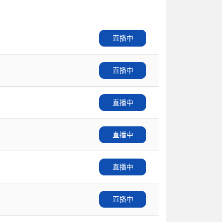
直播中
直播中
直播中
直播中
直播中
直播中