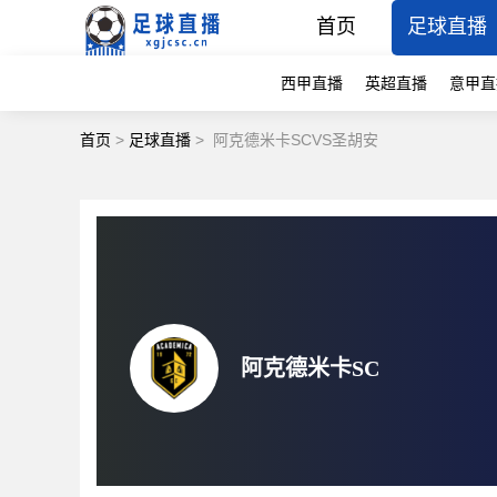
首页
足球直播
西甲直播
英超直播
意甲直
首页
>
足球直播
>
阿克德米卡SCVS圣胡安
阿克德米卡SC