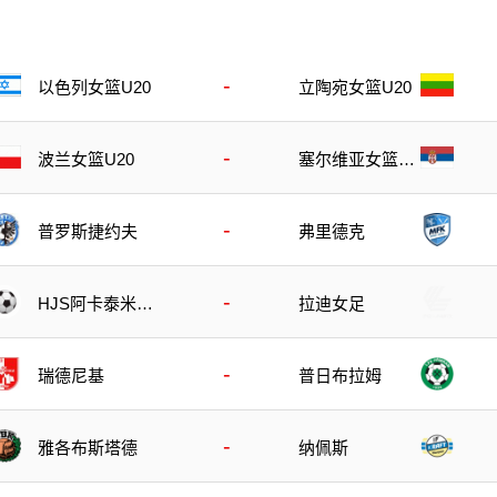
-
以色列女篮U20
立陶宛女篮U20
-
波兰女篮U20
塞尔维亚女篮U2
0
-
普罗斯捷约夫
弗里德克
-
HJS阿卡泰米阿
拉迪女足
女足
-
瑞德尼基
普日布拉姆
-
雅各布斯塔德
纳佩斯