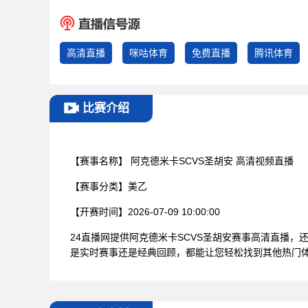
高清直播
咪咕体育
免费直播
腾讯体育
比赛介绍
【赛事名称】
阿克德米卡SCVS圣胡安 高清视频直播
【赛事分类】
美乙
【开赛时间】
2026-07-09 10:00:00
24直播网提供阿克德米卡SCVS圣胡安赛事高清直播
是实时赛事还是经典回顾，都能让您轻松找到其他热门