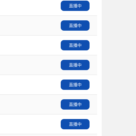
直播中
直播中
直播中
直播中
直播中
直播中
直播中