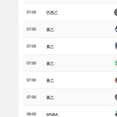
07:00
巴西乙
07:00
美乙
07:00
美乙
07:00
美乙
07:00
美乙
07:00
美乙
08:00
WNBA