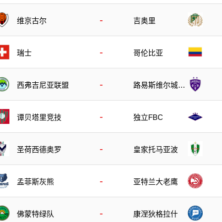
-
维京古尔
吉奥里
-
瑞士
哥伦比亚
-
西弗吉尼亚联盟
路易斯维尔城B
队
-
谭贝塔里竞技
独立FBC
-
圣荷西德奥罗
皇家托马亚波
-
孟菲斯灰熊
亚特兰大老鹰
-
佛蒙特绿队
康涅狄格拉什