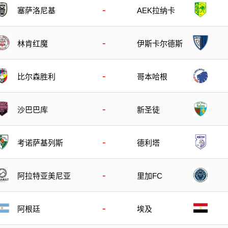
-
塞萨洛尼基
AEK拉纳卡
-
林肯红魔
伊斯卡尔德斯
-
比尔森胜利
哥本哈根
-
沙巴巴库
新圣徒
-
考诺萨基列斯
德利塔
-
阿拉特亚美尼亚
里加FC
-
阿根廷
埃及