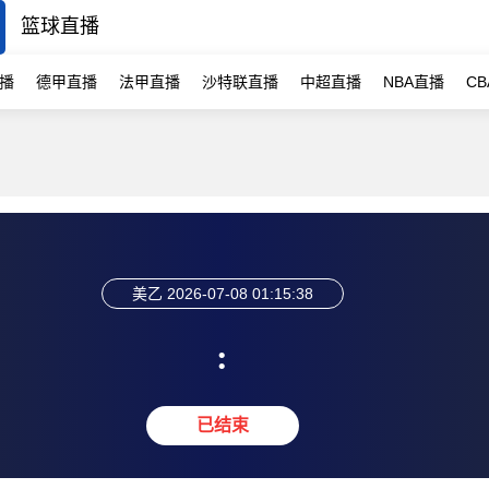
篮球直播
播
德甲直播
法甲直播
沙特联直播
中超直播
NBA直播
C
美乙
2026-07-08 01:15:38
:
已结束