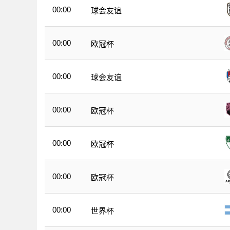
00:00
球会友谊
00:00
欧冠杯
00:00
球会友谊
00:00
欧冠杯
00:00
欧冠杯
00:00
欧冠杯
00:00
世界杯