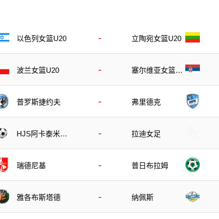
-
以色列女篮U20
立陶宛女篮U20
-
波兰女篮U20
塞尔维亚女篮U2
0
-
普罗斯捷约夫
弗里德克
-
HJS阿卡泰米阿
拉迪女足
女足
-
瑞德尼基
普日布拉姆
-
雅各布斯塔德
纳佩斯