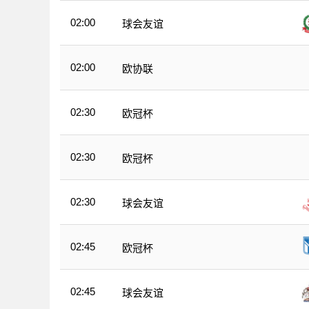
02:00
球会友谊
02:00
欧协联
02:30
欧冠杯
02:30
欧冠杯
02:30
球会友谊
02:45
欧冠杯
02:45
球会友谊