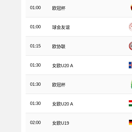
01:00
欧冠杯
01:00
球会友谊
01:15
欧协联
01:30
女欧U20 A
01:30
欧冠杯
01:30
女欧U20 A
02:00
女欧U19