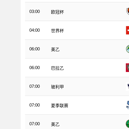
03:00
欧冠杯
04:00
世界杯
06:00
美乙
06:00
巴拉乙
07:00
玻利甲
07:00
夏季联赛
07:00
美乙