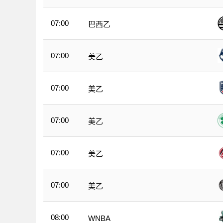
07:00
巴西乙
07:00
美乙
07:00
美乙
07:00
美乙
07:00
美乙
07:00
美乙
08:00
WNBA