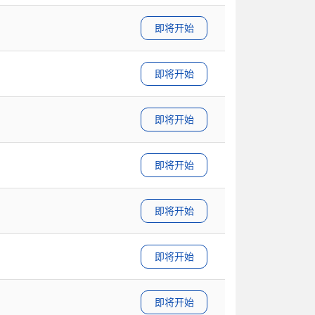
即将开始
即将开始
即将开始
即将开始
即将开始
即将开始
即将开始