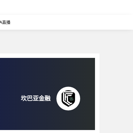
BA直播
坎巴亚金融