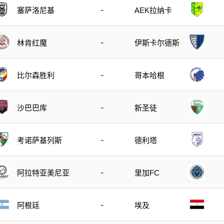
-
塞萨洛尼基
AEK拉纳卡
-
林肯红魔
伊斯卡尔德斯
-
比尔森胜利
哥本哈根
-
沙巴巴库
新圣徒
-
考诺萨基列斯
德利塔
-
阿拉特亚美尼亚
里加FC
-
阿根廷
埃及