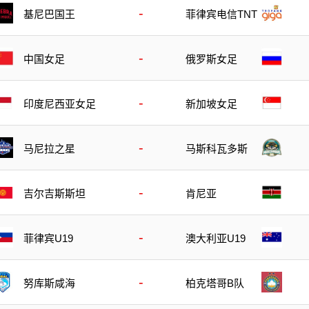
-
基尼巴国王
菲律宾电信TNT
-
中国女足
俄罗斯女足
-
印度尼西亚女足
新加坡女足
-
马尼拉之星
马斯科瓦多斯
-
吉尔吉斯斯坦
肯尼亚
-
菲律宾U19
澳大利亚U19
-
努库斯咸海
柏克塔哥B队