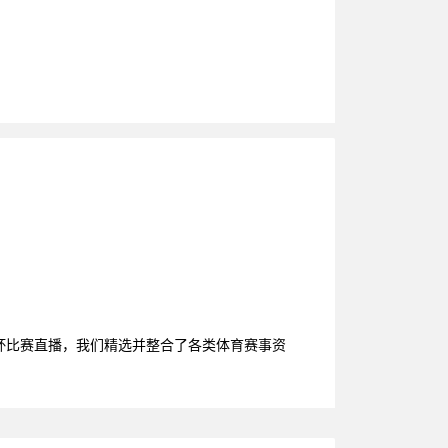
洲杯比赛直播，我们精选并整合了各类体育赛事资