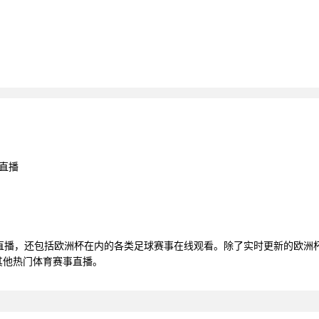
频直播
事高清直播，还包括欧洲杯在内的各类足球赛事在线观看。除了实时更新的欧
其他热门体育赛事直播。