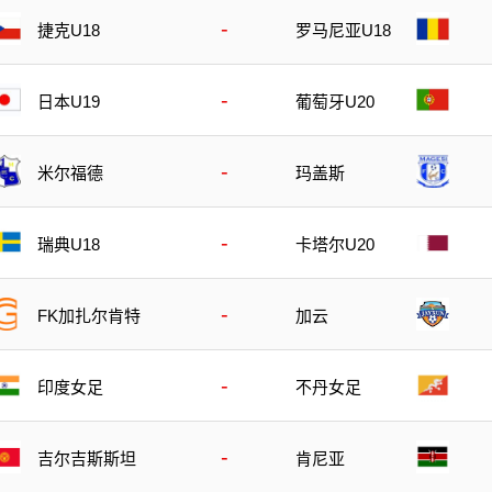
-
捷克U18
罗马尼亚U18
-
日本U19
葡萄牙U20
-
米尔福德
玛盖斯
-
瑞典U18
卡塔尔U20
-
FK加扎尔肯特
加云
-
印度女足
不丹女足
-
吉尔吉斯斯坦
肯尼亚