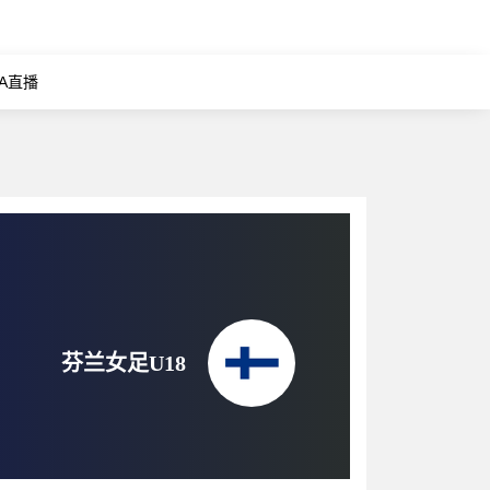
BA直播
芬兰女足U18