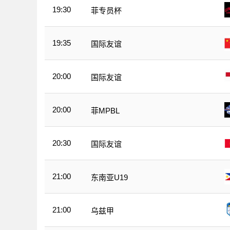
19:30
菲专员杯
19:35
国际友谊
20:00
国际友谊
20:00
菲MPBL
20:30
国际友谊
21:00
东南亚U19
21:00
乌兹甲