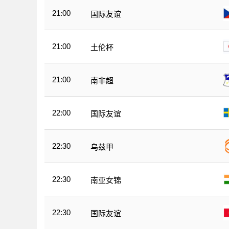
21:00
国际友谊
21:00
土伦杯
21:00
南非超
22:00
国际友谊
22:30
乌兹甲
22:30
南亚女锦
22:30
国际友谊