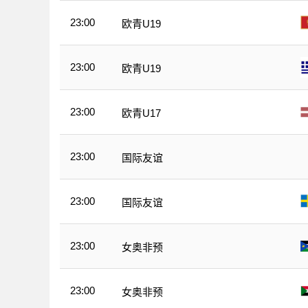
23:00
欧青U19
23:00
欧青U19
23:00
欧青U17
23:00
国际友谊
23:00
国际友谊
23:00
女奥非预
23:00
女奥非预