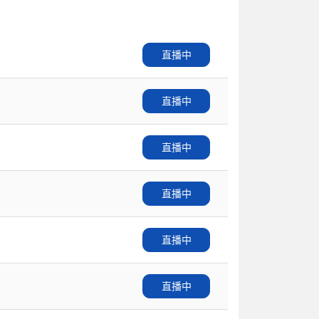
直播中
直播中
直播中
直播中
直播中
直播中