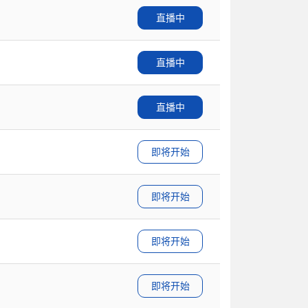
直播中
直播中
直播中
即将开始
即将开始
即将开始
即将开始