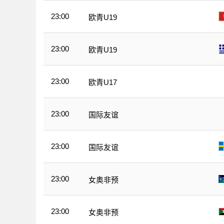
23:00
欧青U19
23:00
欧青U19
23:00
欧青U17
23:00
国际友谊
23:00
国际友谊
23:00
女奥非预
23:00
女奥非预