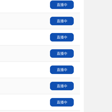
直播中
直播中
直播中
直播中
直播中
直播中
直播中