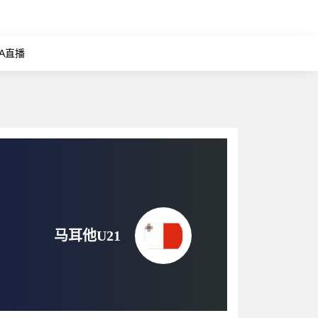
BA直播
马耳他U21