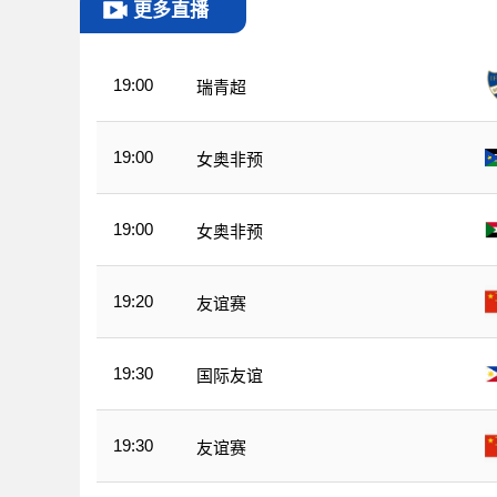
更多直播
19:00
瑞青超
19:00
女奥非预
19:00
女奥非预
19:20
友谊赛
19:30
国际友谊
19:30
友谊赛