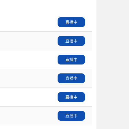
直播中
直播中
直播中
直播中
直播中
直播中