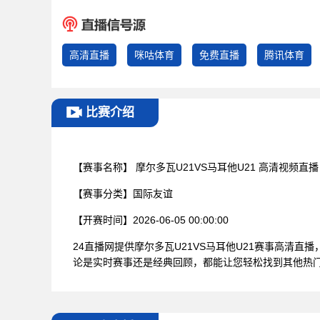
高清直播
咪咕体育
免费直播
腾讯体育
比赛介绍
【赛事名称】
摩尔多瓦U21VS马耳他U21 高清视频直播
【赛事分类】
国际友谊
【开赛时间】
2026-06-05 00:00:00
24直播网提供摩尔多瓦U21VS马耳他U21赛事高
论是实时赛事还是经典回顾，都能让您轻松找到其他热