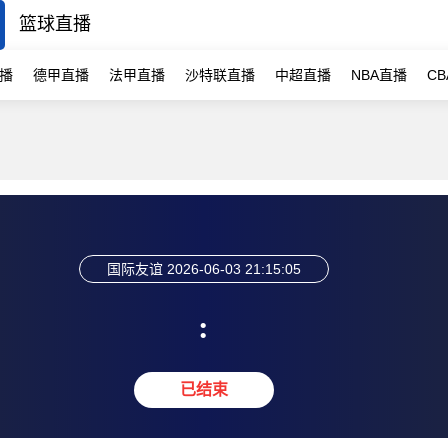
篮球直播
播
德甲直播
法甲直播
沙特联直播
中超直播
NBA直播
C
国际友谊
2026-06-03 21:15:05
:
已结束