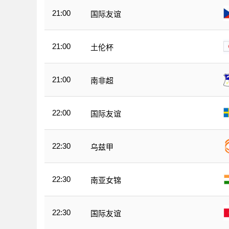
21:00
国际友谊
21:00
土伦杯
21:00
南非超
22:00
国际友谊
22:30
乌兹甲
22:30
南亚女锦
22:30
国际友谊