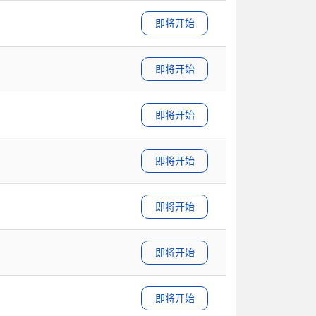
即将开始
即将开始
即将开始
即将开始
即将开始
即将开始
即将开始