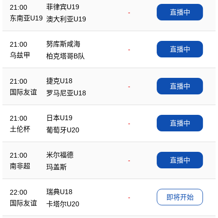
菲律宾U19
21:00
-
直播中
东南亚U19
澳大利亚U19
努库斯咸海
21:00
-
直播中
乌兹甲
柏克塔哥B队
捷克U18
21:00
-
直播中
国际友谊
罗马尼亚U18
日本U19
21:00
-
直播中
土伦杯
葡萄牙U20
米尔福德
21:00
-
直播中
南非超
玛盖斯
瑞典U18
22:00
-
即将开始
国际友谊
卡塔尔U20