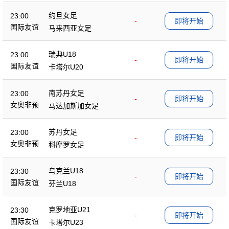
约旦女足
23:00
-
即将开始
国际友谊
马来西亚女足
瑞典U18
23:00
-
即将开始
国际友谊
卡塔尔U20
南苏丹女足
23:00
-
即将开始
女奥非预
马达加斯加女足
苏丹女足
23:00
-
即将开始
女奥非预
科摩罗女足
乌克兰U18
23:30
-
即将开始
国际友谊
芬兰U18
克罗地亚U21
23:30
-
即将开始
国际友谊
卡塔尔U23