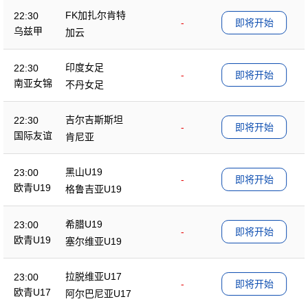
FK加扎尔肯特
22:30
-
即将开始
乌兹甲
加云
印度女足
22:30
-
即将开始
南亚女锦
不丹女足
吉尔吉斯斯坦
22:30
-
即将开始
国际友谊
肯尼亚
黑山U19
23:00
-
即将开始
欧青U19
格鲁吉亚U19
希腊U19
23:00
-
即将开始
欧青U19
塞尔维亚U19
拉脱维亚U17
23:00
-
即将开始
欧青U17
阿尔巴尼亚U17