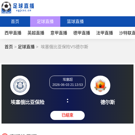
首页
足球直播
篮球直播
西甲直播
英超直播
意甲直播
德甲直播
法甲直播
沙特联
首页
>
足球直播
>
埃塞俄比亚保险VS德尔斯
埃塞超
2026-06-03 21:13:53
:
埃塞俄比亚保险
德尔