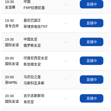
中国
19:30
-
直播中
友谊赛
FMP拉德尼基
基尼巴国王
19:30
-
直播中
菲专员杯
菲律宾电信TNT
中国女足
19:35
-
直播中
国际友谊
俄罗斯女足
印度尼西亚女足
20:00
-
直播中
国际友谊
新加坡女足
马尼拉之星
20:00
-
直播中
菲MPBL
马斯科瓦多斯
吉尔吉斯斯坦
20:30
-
直播中
国际友谊
肯尼亚