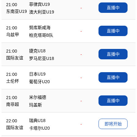
菲律宾U19
21:00
-
直播中
东南亚U19
澳大利亚U19
努库斯咸海
21:00
-
直播中
乌兹甲
柏克塔哥B队
捷克U18
21:00
-
直播中
国际友谊
罗马尼亚U18
日本U19
21:00
-
直播中
土伦杯
葡萄牙U20
米尔福德
21:00
-
直播中
南非超
玛盖斯
瑞典U18
22:00
-
即将开始
国际友谊
卡塔尔U20