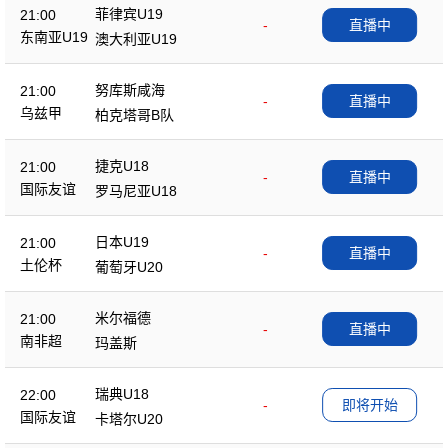
菲律宾U19
21:00
-
直播中
东南亚U19
澳大利亚U19
努库斯咸海
21:00
-
直播中
乌兹甲
柏克塔哥B队
捷克U18
21:00
-
直播中
国际友谊
罗马尼亚U18
日本U19
21:00
-
直播中
土伦杯
葡萄牙U20
米尔福德
21:00
-
直播中
南非超
玛盖斯
瑞典U18
22:00
-
即将开始
国际友谊
卡塔尔U20