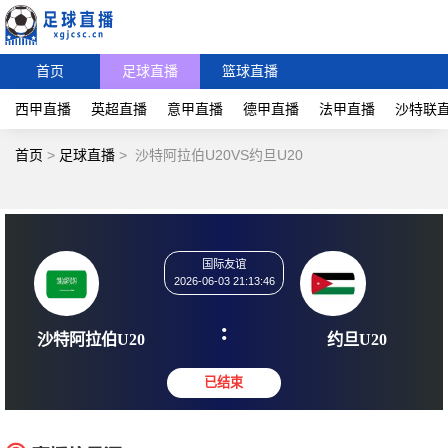
首页
足球直播
篮球直播
西甲直播
英超直播
意甲直播
德甲直播
法甲直播
沙特联
首页
>
足球直播
>
沙特阿拉伯U20VS约旦U20
国际友谊
2026-06-03 21:13:46
:
沙特阿拉伯U20
约旦U