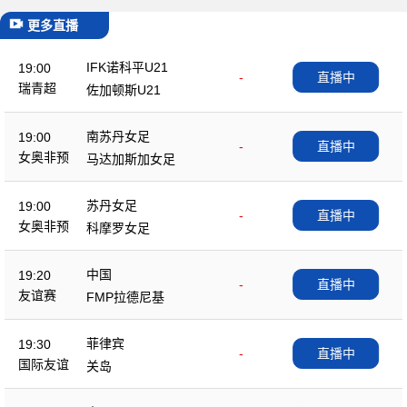
更多直播
IFK诺科平U21
19:00
-
直播中
瑞青超
佐加顿斯U21
南苏丹女足
19:00
-
直播中
女奥非预
马达加斯加女足
苏丹女足
19:00
-
直播中
女奥非预
科摩罗女足
中国
19:20
-
直播中
友谊赛
FMP拉德尼基
菲律宾
19:30
-
直播中
国际友谊
关岛