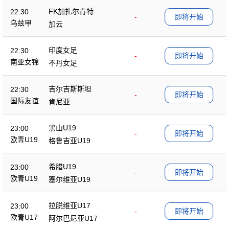
FK加扎尔肯特
22:30
-
即将开始
乌兹甲
加云
印度女足
22:30
-
即将开始
南亚女锦
不丹女足
吉尔吉斯斯坦
22:30
-
即将开始
国际友谊
肯尼亚
黑山U19
23:00
-
即将开始
欧青U19
格鲁吉亚U19
希腊U19
23:00
-
即将开始
欧青U19
塞尔维亚U19
拉脱维亚U17
23:00
-
即将开始
欧青U17
阿尔巴尼亚U17