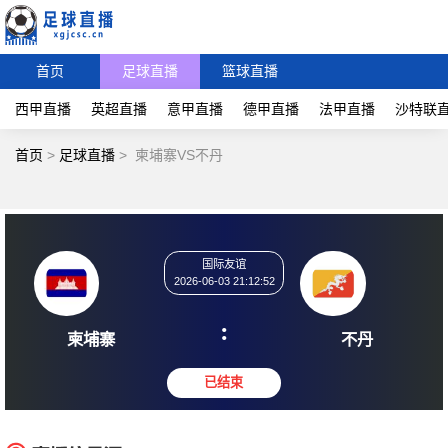
首页
足球直播
篮球直播
西甲直播
英超直播
意甲直播
德甲直播
法甲直播
沙特联
首页
>
足球直播
>
柬埔寨VS不丹
国际友谊
2026-06-03 21:12:52
:
柬埔寨
不