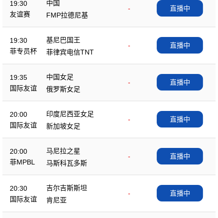
中国
19:30
-
直播中
友谊赛
FMP拉德尼基
基尼巴国王
19:30
-
直播中
菲专员杯
菲律宾电信TNT
中国女足
19:35
-
直播中
国际友谊
俄罗斯女足
印度尼西亚女足
20:00
-
直播中
国际友谊
新加坡女足
马尼拉之星
20:00
-
直播中
菲MPBL
马斯科瓦多斯
吉尔吉斯斯坦
20:30
-
直播中
国际友谊
肯尼亚