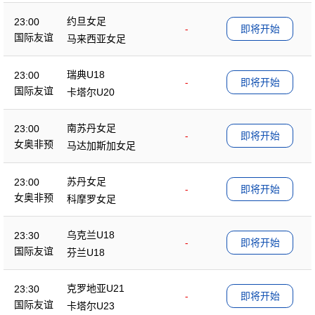
约旦女足
23:00
-
即将开始
国际友谊
马来西亚女足
瑞典U18
23:00
-
即将开始
国际友谊
卡塔尔U20
南苏丹女足
23:00
-
即将开始
女奥非预
马达加斯加女足
苏丹女足
23:00
-
即将开始
女奥非预
科摩罗女足
乌克兰U18
23:30
-
即将开始
国际友谊
芬兰U18
克罗地亚U21
23:30
-
即将开始
国际友谊
卡塔尔U23