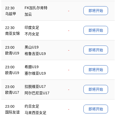
FK加扎尔肯特
22:30
-
即将开始
乌兹甲
加云
印度女足
22:30
-
即将开始
南亚女锦
不丹女足
黑山U19
23:00
-
即将开始
欧青U19
格鲁吉亚U19
希腊U19
23:00
-
即将开始
欧青U19
塞尔维亚U19
拉脱维亚U17
23:00
-
即将开始
欧青U17
阿尔巴尼亚U17
约旦女足
23:00
-
即将开始
国际友谊
马来西亚女足