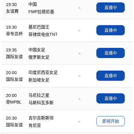
中国
19:30
-
直播中
友谊赛
FMP拉德尼基
基尼巴国王
19:30
-
直播中
菲专员杯
菲律宾电信TNT
中国女足
19:35
-
直播中
国际友谊
俄罗斯女足
印度尼西亚女足
20:00
-
直播中
国际友谊
新加坡女足
马尼拉之星
20:00
-
直播中
菲MPBL
马斯科瓦多斯
吉尔吉斯斯坦
20:30
-
即将开始
国际友谊
肯尼亚