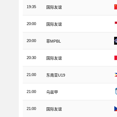
19:35
国际友谊
20:00
国际友谊
20:00
菲MPBL
20:30
国际友谊
21:00
东南亚U19
21:00
乌兹甲
21:00
国际友谊