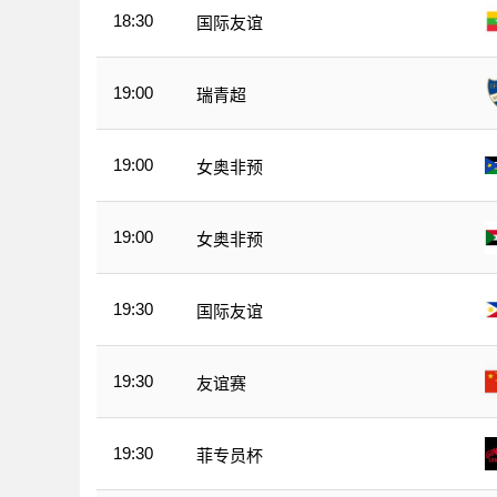
18:30
国际友谊
19:00
瑞青超
19:00
女奥非预
19:00
女奥非预
19:30
国际友谊
19:30
友谊赛
19:30
菲专员杯