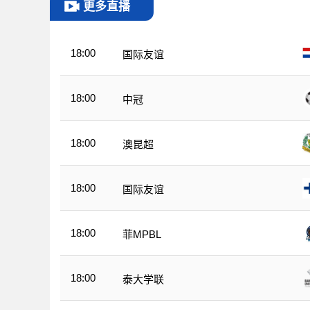
更多直播
18:00
国际友谊
18:00
中冠
18:00
澳昆超
18:00
国际友谊
18:00
菲MPBL
18:00
泰大学联