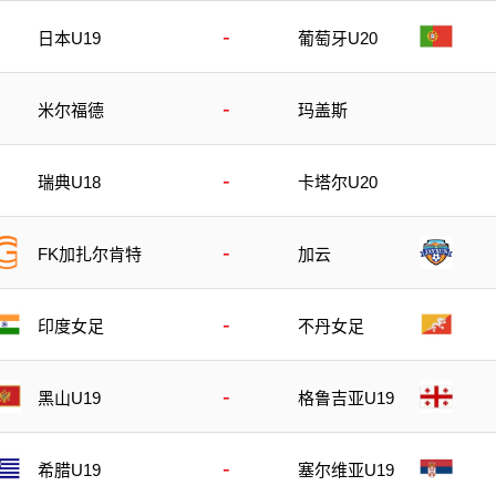
-
日本U19
葡萄牙U20
-
米尔福德
玛盖斯
-
瑞典U18
卡塔尔U20
-
FK加扎尔肯特
加云
-
印度女足
不丹女足
-
黑山U19
格鲁吉亚U19
-
希腊U19
塞尔维亚U19