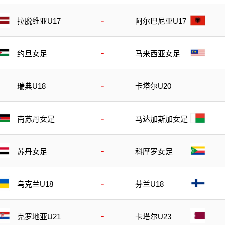
-
拉脱维亚U17
阿尔巴尼亚U17
-
约旦女足
马来西亚女足
-
瑞典U18
卡塔尔U20
-
南苏丹女足
马达加斯加女足
-
科摩罗女足
苏丹女足
-
乌克兰U18
芬兰U18
-
克罗地亚U21
卡塔尔U23