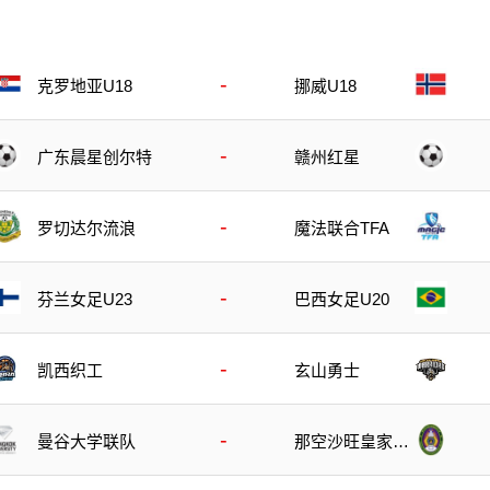
-
克罗地亚U18
挪威U18
-
广东晨星创尔特
赣州红星
-
罗切达尔流浪
魔法联合TFA
-
芬兰女足U23
巴西女足U20
-
凯西织工
玄山勇士
-
曼谷大学联队
那空沙旺皇家大
学