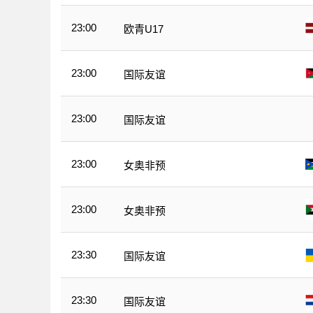
23:00
欧青U17
23:00
国际友谊
23:00
国际友谊
23:00
女奥非预
23:00
女奥非预
23:30
国际友谊
23:30
国际友谊