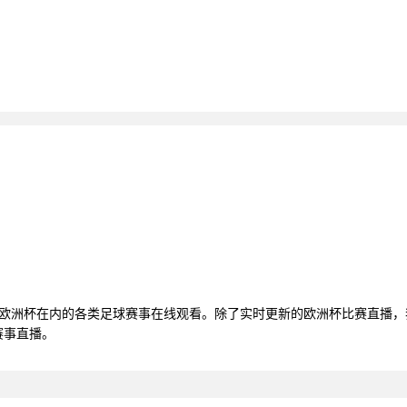
包括欧洲杯在内的各类足球赛事在线观看。除了实时更新的欧洲杯比赛直播
赛事直播。