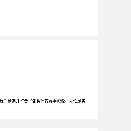
，我们精选并整合了各类体育赛事资源，无论是实