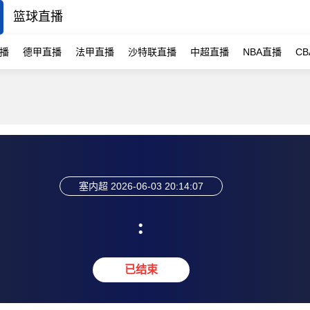
篮球直播
播
德甲直播
法甲直播
沙特联直播
中超直播
NBA直播
C
塞内超
2026-06-03 20:14:07
:
已结束