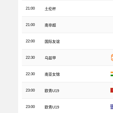
21:00
土伦杯
21:00
南非超
22:00
国际友谊
22:30
乌兹甲
22:30
南亚女锦
23:00
欧青U19
23:00
欧青U19