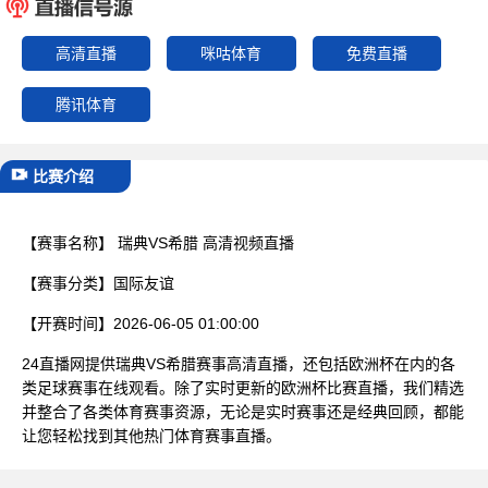
已结束
高清直播
咪咕体育
免费直播
腾讯体育
比赛介绍
【赛事名称】
瑞典VS希腊 高清视频直播
【赛事分类】
国际友谊
【开赛时间】
2026-06-05 01:00:00
24直播网提供瑞典VS希腊赛事高清直播，还包括欧洲杯在内的各
类足球赛事在线观看。除了实时更新的欧洲杯比赛直播，我们精选
并整合了各类体育赛事资源，无论是实时赛事还是经典回顾，都能
让您轻松找到其他热门体育赛事直播。