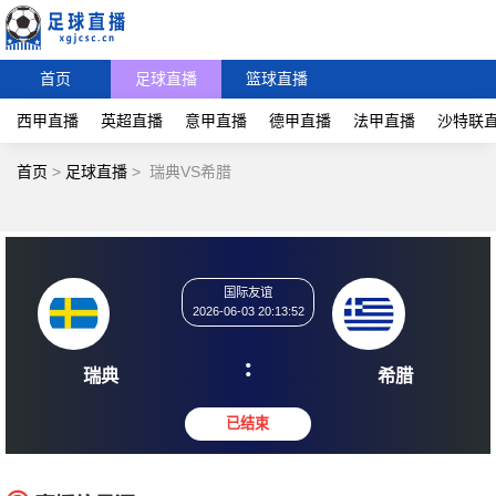
首页
足球直播
篮球直播
西甲直播
英超直播
意甲直播
德甲直播
法甲直播
沙特联
首页
>
足球直播
>
瑞典VS希腊
国际友谊
2026-06-03 20:13:52
:
瑞典
希