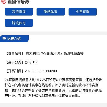
已结束
高清直播
咪咕体育
免费直播
腾讯体育
比赛介绍
【赛事名称】
意大利U17VS西班牙U17 高清视频直播
【赛事分类】
欧青U17
【开赛时间】
2026-06-05 01:00:00
24直播网提供意大利U17VS西班牙U17赛事高清直播，还包括欧洲
杯在内的各类足球赛事在线观看。除了实时更新的欧洲杯比赛直
播，我们精选并整合了各类体育赛事资源，无论是实时赛事还是经
典回顾，都能让您轻松找到其他热门体育赛事直播。