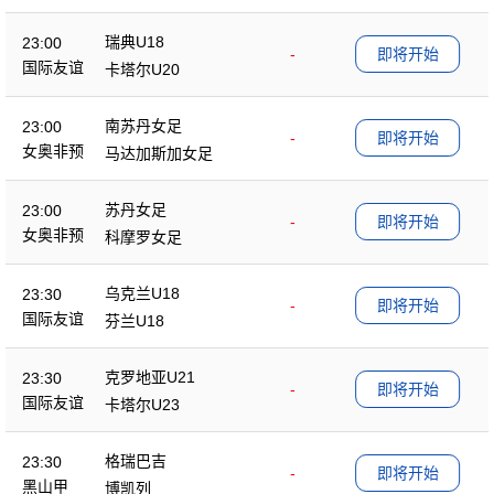
瑞典U18
23:00
-
即将开始
国际友谊
卡塔尔U20
南苏丹女足
23:00
-
即将开始
女奥非预
马达加斯加女足
苏丹女足
23:00
-
即将开始
女奥非预
科摩罗女足
乌克兰U18
23:30
-
即将开始
国际友谊
芬兰U18
克罗地亚U21
23:30
-
即将开始
国际友谊
卡塔尔U23
格瑞巴吉
23:30
-
即将开始
黑山甲
博凯列