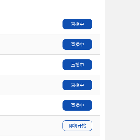
直播中
直播中
直播中
直播中
直播中
即将开始