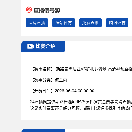
高清直播
咪咕体育
免费直播
腾讯体育
比赛介绍
【赛事名称】
斯路普隆尼亚VS罗扎罗赞基 高清视频直
【赛事分类】
波兰丙
【开赛时间】
2026-06-04 00:00:00
24直播网提供斯路普隆尼亚VS罗扎罗赞基赛事高清直
论是实时赛事还是经典回顾，都能让您轻松找到其他热