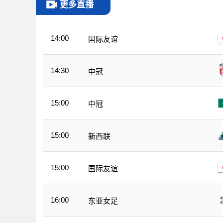
更多直播
14:00
国际友谊
14:30
中冠
15:00
中冠
15:00
新西联
15:00
国际友谊
16:00
东亚女足