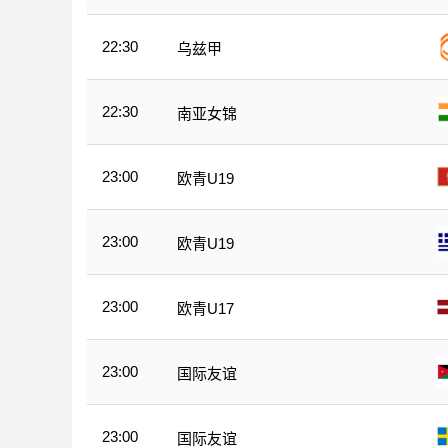
22:30
乌兹甲
22:30
南亚女锦
23:00
欧青U19
23:00
欧青U19
23:00
欧青U17
23:00
国际友谊
23:00
国际友谊