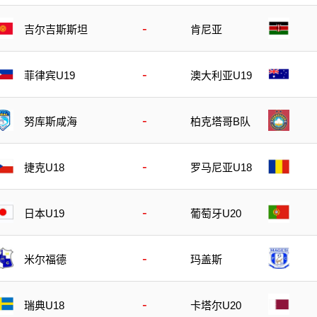
-
吉尔吉斯斯坦
肯尼亚
-
菲律宾U19
澳大利亚U19
-
努库斯咸海
柏克塔哥B队
-
捷克U18
罗马尼亚U18
-
日本U19
葡萄牙U20
-
米尔福德
玛盖斯
-
瑞典U18
卡塔尔U20