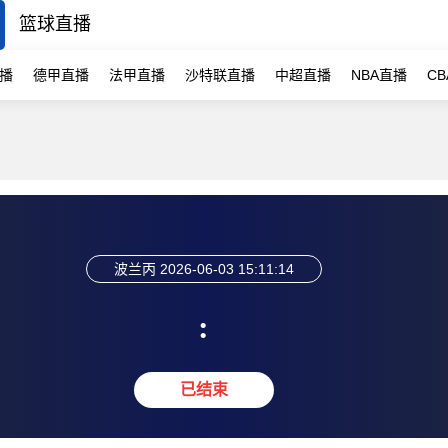
篮球直播
播
德甲直播
法甲直播
沙特联直播
中超直播
NBA直播
C
波兰丙
2026-06-03 15:11:14
:
已结束