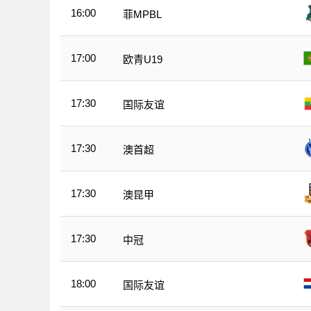
16:00
菲MPBL
17:00
欧青U19
17:30
国际友谊
17:30
澳首超
17:30
澳昆甲
17:30
中冠
18:00
国际友谊