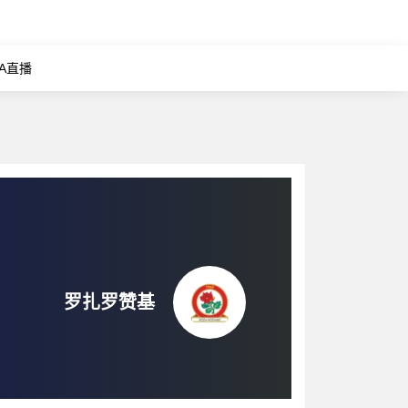
BA直播
罗扎罗赞基