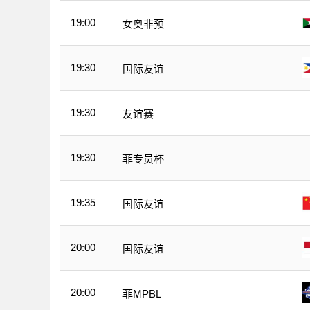
19:00
女奥非预
19:30
国际友谊
19:30
友谊赛
19:30
菲专员杯
19:35
国际友谊
20:00
国际友谊
20:00
菲MPBL