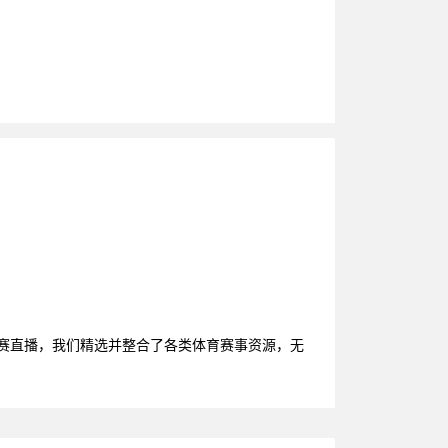
比赛直播，我们精选并整合了各类体育赛事资源，无