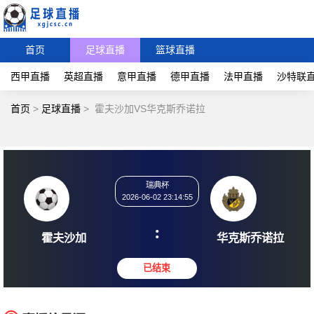
首页
足球直播
篮球直播
西甲直播
英超直播
意甲直播
德甲直播
法甲直播
沙特联
首页
>
足球直播
>
霍夫沙加VS华克斯乔诺拉
瑞典杯
2026-06-02 23:14:55
:
霍夫沙加
华克斯