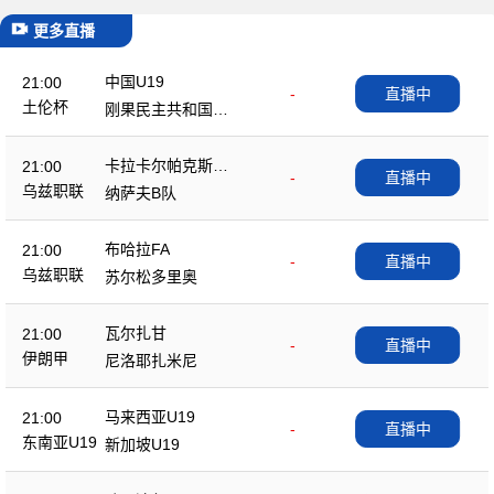
更多直播
中国U19
21:00
-
直播中
土伦杯
刚果民主共和国U2
3
卡拉卡尔帕克斯坦F
21:00
-
直播中
A
乌兹职联
纳萨夫B队
布哈拉FA
21:00
-
直播中
乌兹职联
苏尔松多里奥
瓦尔扎甘
21:00
-
直播中
伊朗甲
尼洛耶扎米尼
马来西亚U19
21:00
-
直播中
东南亚U19
新加坡U19