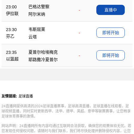
巴格达警察
23:00
-
直播中
伊拉联
阿尔米纳
韦斯屈莱
23:30
-
即将开始
芬乙
云塔
夏普尔哈埃梅克
23:35
-
即将开始
以篮超
耶路撒冷夏普尔
友情链接:
足球直播
24直播网提供高清的2024足球直播赛事，足球高清直播，足球直播在线观看，足
球视频直播，同时实时更新西甲、法甲、德甲、英超、意甲等联赛赛事，让您畅享
足球体育赛事的激情。
网站声明：24直播网所有内容均通过互联网合法获取，确保您的观赛体验无忧。若
您发现任何侵权问题，请随时与我们联系，我们将尽快处理并删除侵权内容，让您