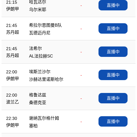
哈瓦达尔
21:15
-
直播中
伊朗甲
乌尔米耶
希拉尔恩图曼B队
21:45
-
直播中
苏丹超
瓦德迈丹尼
法希尔
21:45
-
直播中
苏丹超
AL法拉赫SC
埃斯兰沙尔
22:00
-
直播中
伊朗甲
沙赫达里诺斯哈尔
格鲁达兹
22:00
-
直播中
波兰乙
桑德克亚
谢纳瓦尔格什姆
22:30
-
直播中
伊朗甲
塞柏