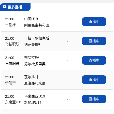
更多直播
中国U19
21:00
-
直播中
土伦杯
刚果民主共和国U2
3
卡拉卡尔帕克斯坦F
21:00
-
直播中
A
乌兹职联
纳萨夫B队
布哈拉FA
21:00
-
直播中
乌兹职联
苏尔松多里奥
瓦尔扎甘
21:00
-
直播中
伊朗甲
尼洛耶扎米尼
马来西亚U19
21:00
-
直播中
东南亚U19
新加坡U19