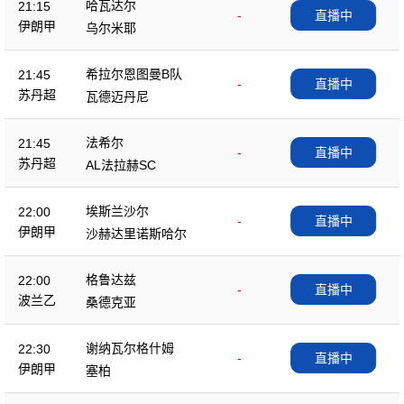
哈瓦达尔
21:15
-
直播中
伊朗甲
乌尔米耶
希拉尔恩图曼B队
21:45
-
直播中
苏丹超
瓦德迈丹尼
法希尔
21:45
-
直播中
苏丹超
AL法拉赫SC
埃斯兰沙尔
22:00
-
直播中
伊朗甲
沙赫达里诺斯哈尔
格鲁达兹
22:00
-
直播中
波兰乙
桑德克亚
谢纳瓦尔格什姆
22:30
-
直播中
伊朗甲
塞柏