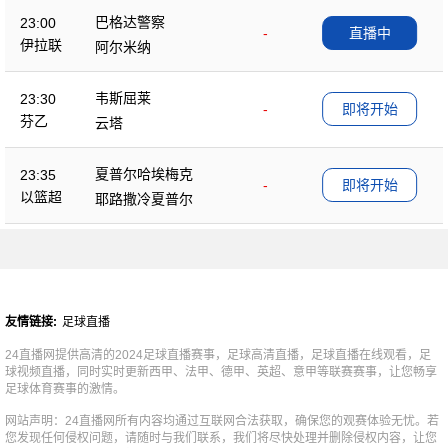
巴格达警察
23:00
-
直播中
伊拉联
阿尔米纳
韦斯屈莱
23:30
-
即将开始
芬乙
云塔
夏普尔哈埃梅克
23:35
-
即将开始
以篮超
耶路撒冷夏普尔
友情链接:
足球直播
24直播网提供高清的2024足球直播赛事，足球高清直播，足球直播在线观看，足
球视频直播，同时实时更新西甲、法甲、德甲、英超、意甲等联赛赛事，让您畅享
足球体育赛事的激情。
网站声明：24直播网所有内容均通过互联网合法获取，确保您的观赛体验无忧。若
您发现任何侵权问题，请随时与我们联系，我们将尽快处理并删除侵权内容，让您