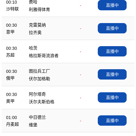
费哈
00:10
-
直播中
沙特联
利雅得体育
克雷莫纳
00:30
-
直播中
意甲
拉齐奥
哈茨
00:30
-
直播中
苏超
格拉斯哥流浪者
图拉兵工厂
00:30
-
直播中
俄甲
伏尔加格勒
阿尔塔奇
00:30
-
直播中
奥甲
沃尔夫斯伯格
中日德兰
01:00
-
直播中
丹麦超
维堡