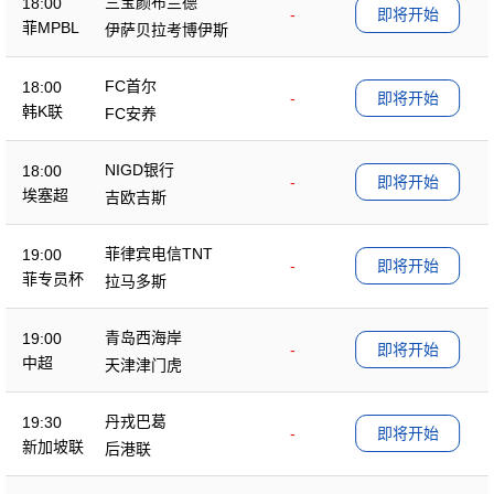
三宝颜布兰德
18:00
-
即将开始
菲MPBL
伊萨贝拉考博伊斯
FC首尔
18:00
-
即将开始
韩K联
FC安养
NIGD银行
18:00
-
即将开始
埃塞超
吉欧吉斯
菲律宾电信TNT
19:00
-
即将开始
菲专员杯
拉马多斯
青岛西海岸
19:00
-
即将开始
中超
天津津门虎
丹戎巴葛
19:30
-
即将开始
新加坡联
后港联