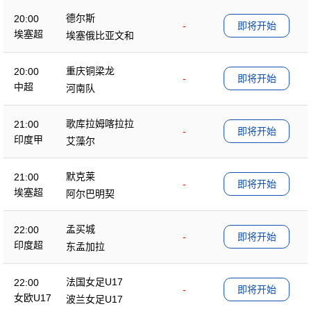
德尔斯
20:00
-
即将开始
埃塞超
埃塞俄比亚文和
重庆铜梁龙
20:00
-
即将开始
中超
河南队
歌库拉姆喀拉拉
21:00
-
即将开始
印度甲
艾藻尔
默克莱
21:00
-
即将开始
埃塞超
阿尔巴明契
孟买城
22:00
-
即将开始
印度超
东孟加拉
法国女足U17
22:00
-
即将开始
女欧U17
波兰女足U17