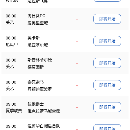
WNBA
达拉斯飞翼
向日葵FC
08:00
-
即将开始
美乙
皮奥里亚城
奥卡斯
08:00
-
即将开始
厄瓜甲
瓜亚基尔城
斯普林菲尔德
08:00
-
即将开始
美乙
德莫因斯
泰克索马
08:00
-
即将开始
美乙
丹顿迪亚波罗
犹他爵士
09:00
-
即将开始
夏季联赛
俄克拉荷马城雷霆
温哥华白帽后备队
09:00
-
即将开始