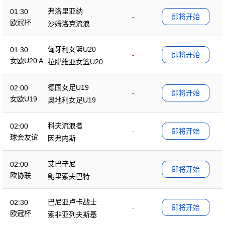
弗洛里亚纳
01:30
-
即将开始
欧冠杯
沙姆洛克流浪
匈牙利女篮U20
01:30
-
即将开始
女欧U20 A
拉脱维亚女篮U20
德国女足U19
02:00
-
即将开始
女欧U19
奥地利女足U19
科夫流浪者
02:00
-
即将开始
球会友谊
因弗内斯
艾巴辛尼
02:00
-
即将开始
欧协联
鲍里索夫巴特
巴尼亚卢卡战士
02:30
-
即将开始
欧冠杯
索非亚列夫斯基