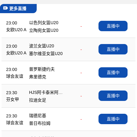
更多直播
以色列女篮U20
23:00
-
直播中
女欧U20 A
立陶宛女篮U20
波兰女篮U20
23:00
-
直播中
女欧U20 A
塞尔维亚女篮U20
普罗斯捷约夫
23:00
-
直播中
球会友谊
弗里德克
HJS阿卡泰米阿女
23:30
-
直播中
足
芬女甲
拉迪女足
瑞德尼基
23:30
-
直播中
球会友谊
普日布拉姆