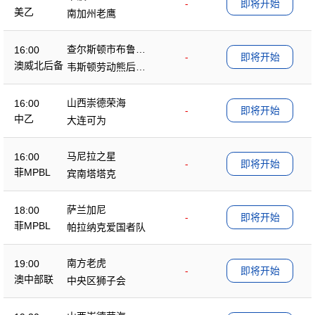
-
即将开始
美乙
南加州老鹰
查尔斯顿市布鲁斯
16:00
-
即将开始
后备队
澳威北后备
韦斯顿劳动熊后备
队
山西崇德荣海
16:00
-
即将开始
中乙
大连可为
马尼拉之星
16:00
-
即将开始
菲MPBL
宾南塔塔克
萨兰加尼
18:00
-
即将开始
菲MPBL
帕拉纳克爱国者队
南方老虎
19:00
-
即将开始
澳中部联
中央区狮子会