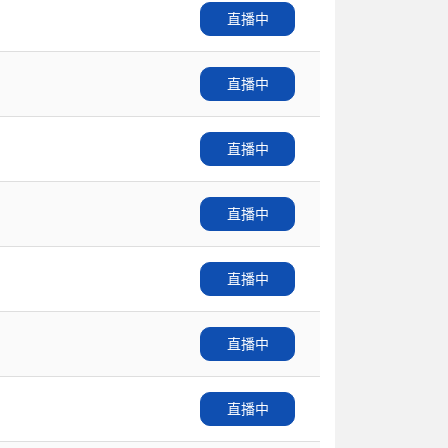
直播中
直播中
直播中
直播中
直播中
直播中
直播中