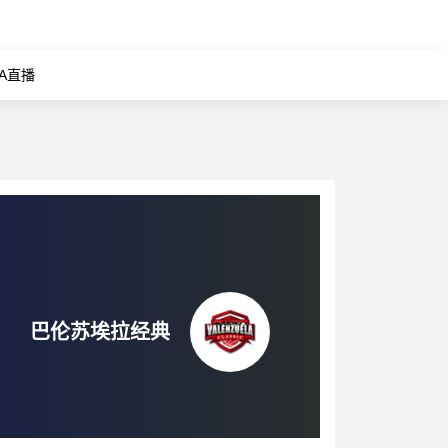
BA直播
巴伦苏埃拉经典