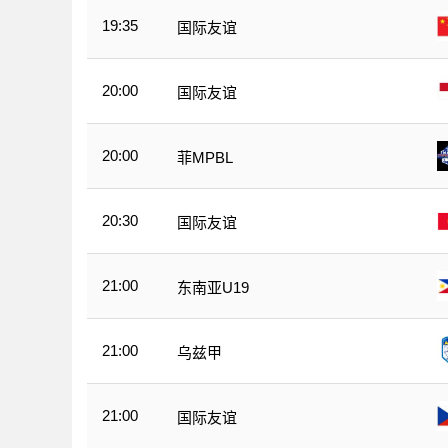
19:35
国际友谊
20:00
国际友谊
20:00
菲MPBL
20:30
国际友谊
21:00
东南亚U19
21:00
乌兹甲
21:00
国际友谊