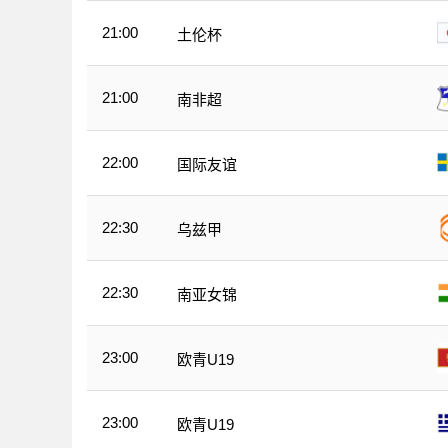
21:00
土伦杯
21:00
南非超
22:00
国际友谊
22:30
乌兹甲
22:30
南亚女锦
23:00
欧青U19
23:00
欧青U19