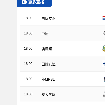
更多直播
18:00
国际友谊
18:00
中冠
18:00
澳昆超
18:00
国际友谊
18:00
菲MPBL
18:00
泰大学联