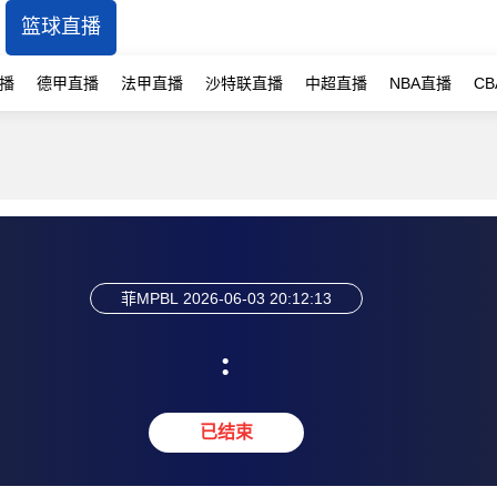
篮球直播
播
德甲直播
法甲直播
沙特联直播
中超直播
NBA直播
C
菲MPBL
2026-06-03 20:12:13
:
已结束