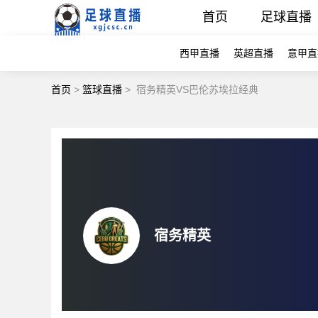
首页
足球直播
西甲直播
英超直播
意甲直
首页
>
篮球直播
>
宿务精英VS巴伦苏埃拉经典
宿务精英