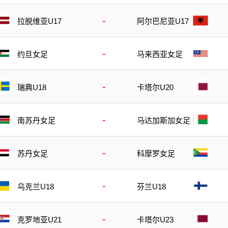
-
拉脱维亚U17
阿尔巴尼亚U17
-
约旦女足
马来西亚女足
-
瑞典U18
卡塔尔U20
-
南苏丹女足
马达加斯加女足
-
科摩罗女足
苏丹女足
-
乌克兰U18
芬兰U18
-
克罗地亚U21
卡塔尔U23