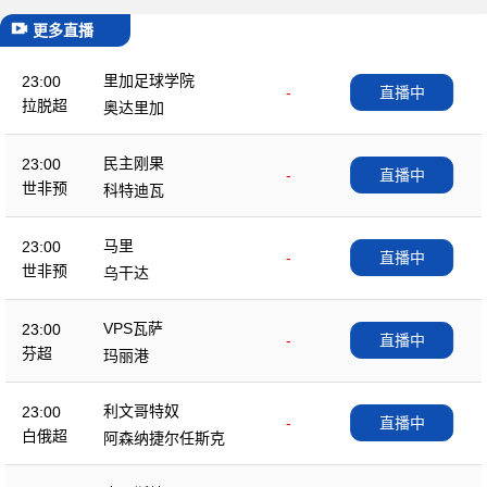
更多直播
里加足球学院
23:00
-
直播中
拉脱超
奥达里加
民主刚果
23:00
-
直播中
世非预
科特迪瓦
马里
23:00
-
直播中
世非预
乌干达
VPS瓦萨
23:00
-
直播中
芬超
玛丽港
利文哥特奴
23:00
-
直播中
白俄超
阿森纳捷尔任斯克