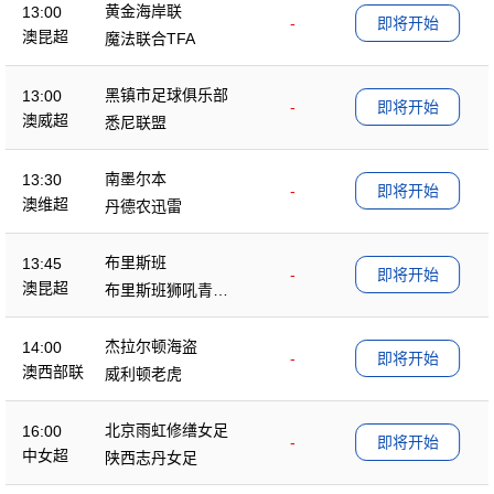
黄金海岸联
13:00
-
即将开始
澳昆超
魔法联合TFA
黑镇市足球俱乐部
13:00
-
即将开始
澳威超
悉尼联盟
南墨尔本
13:30
-
即将开始
澳维超
丹德农迅雷
布里斯班
13:45
-
即将开始
澳昆超
布里斯班狮吼青年
队
杰拉尔顿海盗
14:00
-
即将开始
澳西部联
威利顿老虎
北京雨虹修缮女足
16:00
-
即将开始
中女超
陕西志丹女足