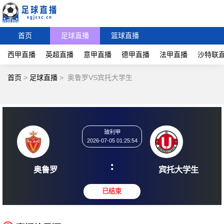
首页
足球直播
篮球直播
西甲直播
英超直播
意甲直播
德甲直播
法甲直播
沙特联
首页
>
足球直播
>
奥鲁罗VS宾托大学生
玻利甲
2026-07-05 01:25:54
:
奥鲁罗
宾托大