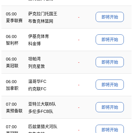
萨克拉门托国王
05:00
-
即将开始
夏季联赛
布鲁克林篮网
伊基克体育
06:00
-
即将开始
智利杯
科金博
坦帕湾
06:00
-
即将开始
美冠联
列克星敦
温哥华FC
06:00
-
即将开始
加拿职
约克联FC
亚特兰大联B队
07:00
-
即将开始
美预备联
多伦多FCB队
匹兹堡猎犬河队
07:00
-
即将开始