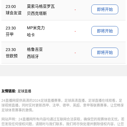
莫索马格亚罗瓦
23:00
-
即将开始
球会友谊
贝西克塔斯
MP米克力
23:30
-
即将开始
芬甲
哈卡
格鲁吉亚
23:30
-
即将开始
世欧预
西班牙
友情链接:
足球直播
24直播网提供高清的2024足球直播赛事，足球高清直播，足球直播在线观看，足
球视频直播，同时实时更新西甲、法甲、德甲、英超、意甲等联赛赛事，让您畅享
足球体育赛事的激情。
网站声明：24直播网所有内容均通过互联网合法获取，确保您的观赛体验无忧。若
您发现任何侵权问题，请随时与我们联系，我们将尽快处理并删除侵权内容，让您