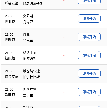
-
即将开始
球会友谊
LNZ切尔卡斯
突尼斯
20:00
-
即将开始
世非预
几内亚
丹麦
21:00
-
即将开始
世欧预
乌克兰
格洛比纳
21:00
-
即将开始
拉脱超
图库姆斯
维也纳快速
21:00
-
即将开始
球会友谊
帕尔杜比斯
阿塞拜疆
21:00
-
即将开始
欧国预
爱尔兰
叙利亚
21:30